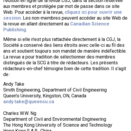
l'édition en ligne de la revue
CGJ
, dans la section réservée
aux membres et protégée par mot de passe dans ce site
Web. Pour accéder à la revue,
cliquez ici pour ouvrir une
session
. Les non-membres peuvent accéder au site Web de
la revue en allant directement au
Canadian Science
Publishing
.
Même si elle n'est plus rattachée directement à la
CGJ
, la
Société a conservé des liens étroits avec celle-ci au fil des
ans et soutient toujours son mandat de manière indéfectible.
La revue a pour tradition de sélectionner des membres
distingués de la SCG à titre de rédacteurs. Les présents
rédacteurs-en-chef témoigne bien de cette tradition. Il s'agit
de :
Andy Take
Smith Engineering, Department of Civil Engineering
Queen’s University, Kingston, ON, Canada
andy.take@queensu.ca
Charles W.W. Ng
Department of Civil and Environmental Engineering
The Hong Kong University of Science and Technology
Hong Kong S.A.R., China