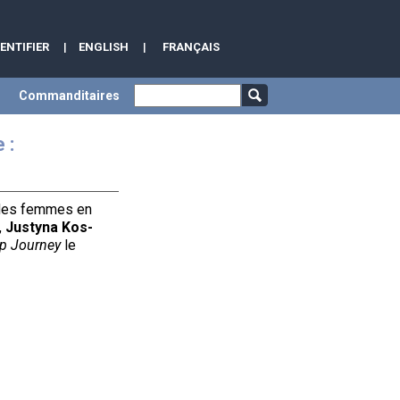
DENTIFIER
|
ENGLISH
|
FRANÇAIS
Commanditaires
 :
e des femmes en
,
Justyna Kos-
p Journey
le