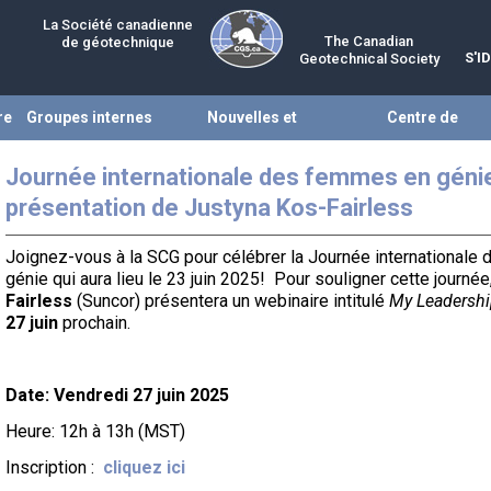
La Société canadienne
The Canadian
de géotechnique
S'I
Geotechnical Society
re
Groupes internes
Nouvelles et
Centre de
évènements
ressources
Journée internationale des femmes en génie
présentation de Justyna Kos-Fairless
Joignez-vous à la SCG pour célébrer la Journée international
génie qui aura lieu le 23 juin 2025! Pour souligner cette journée
Fairless
(Suncor) présentera un webinaire intitulé
My Leadershi
27 juin
prochain.
Date: Vendredi 27 juin 2025
Heure: 12h à 13h (MST)
Inscription :
cliquez ici