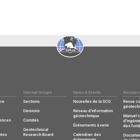
Internal Groups
News & Events
Resourc
re
Sections
Nouvelles de la SCG
Revue c
géotech
Divisions
Réseau d'information
géotechnique
Manuel c
rences
Comités
d’ingénie
Événements à venir
des fond
Geotechnical
otos
Research Board
Calendrier des
Documen
événements