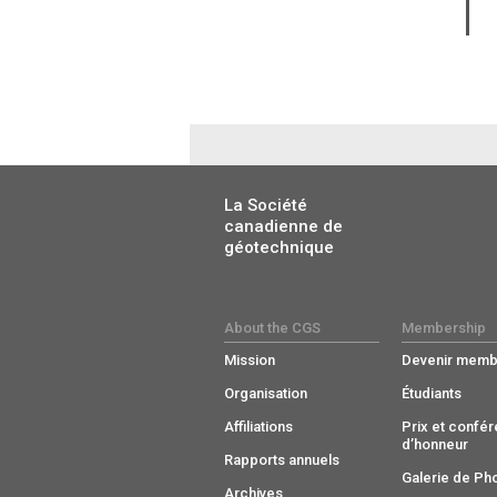
La Société
canadienne de
géotechnique
About the CGS
Membership
Mission
Devenir memb
Organisation
Étudiants
Affiliations
Prix et confé
d’honneur
Rapports annuels
Galerie de Ph
Archives