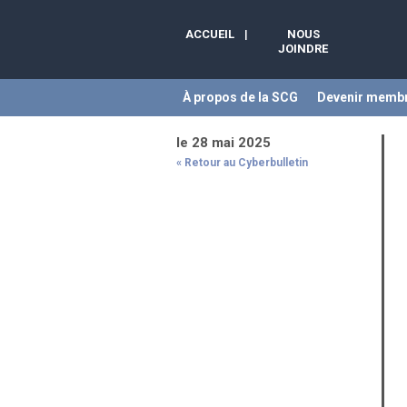
ACCUEIL
|
NOUS
JOINDRE
À propos de la SCG
Devenir memb
le 28 mai 2025
« Retour au Cyberbulletin