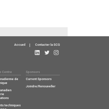
Accueil
|
Contacter la SCG
e Centre
Sponsors
anadienne de
Current Sponsors
nique
Joindre/Renouveller
anadien
rie
ations
ts techniques