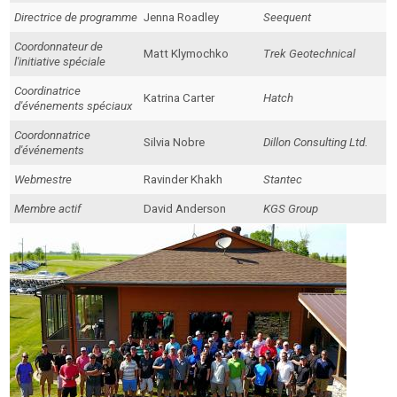
Directrice de programme
Jenna Roadley
Seequent
Coordonnateur de
Matt Klymochko
Trek Geotechnical
l'initiative spéciale
Coordinatrice
Katrina Carter
Hatch
d'événements spéciaux
Coordonnatrice
Silvia Nobre
Dillon Consulting Ltd.
d'événements
Webmestre
Ravinder Khakh
Stantec
Membre actif
David Anderson
KGS Group