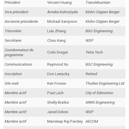
Président
Vincent Huang
TransMountain
Vice-président
Amelia Kulmatyski
Klohn Crippen Berger
Ancienne présidente
Michael Sampson
Klohn Crippen Berger
Trésorière
Lulu Zhang
BGC Engineering
Secrétaire
Chao Kang
WSP
Coordonnateur de
Colin Dreger
Tetra Tech
programme
Communications
Raymond Xu
BGC Engineering
Inscription
Don Lewycky
Retired
Site web
Ken Froese
Thurber Engineering Ltd.
Membre actif
Paul Lach
City of Edmonton
Membre actif
Shelly Bratke
ARKK Engineering
Membre actif
Jared Deloin
WSP
Membre actif
Mandeep Raj Pandey
AECOM