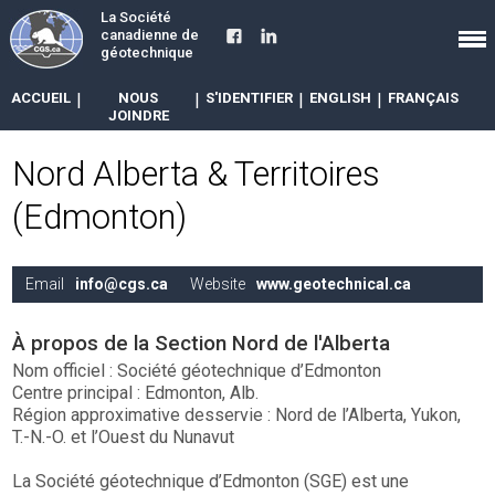
La Société
canadienne de
géotechnique
ACCUEIL
|
NOUS
|
S'IDENTIFIER
|
ENGLISH
|
FRANÇAIS
JOINDRE
Nord Alberta & Territoires
(Edmonton)
Email
info@cgs.ca
Website
www.geotechnical.ca
À propos de la Section Nord de l'Alberta
Nom officiel : Société géotechnique d’Edmonton
Centre principal : Edmonton, Alb.
Région approximative desservie : Nord de l’Alberta, Yukon,
T.-N.-O. et l’Ouest du Nunavut
La Société géotechnique d’Edmonton (SGE) est une