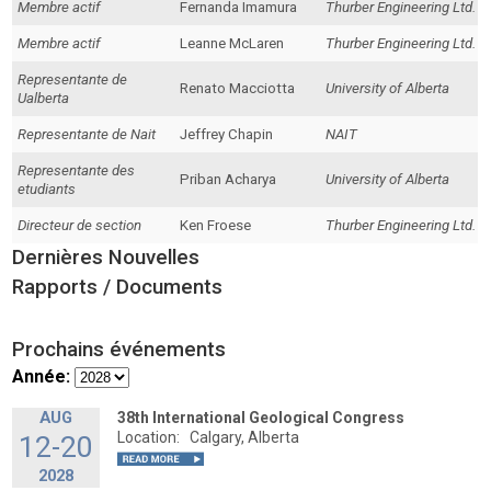
Membre actif
Fernanda Imamura
Thurber Engineering Ltd.
Membre actif
Leanne McLaren
Thurber Engineering Ltd.
Representante de
Renato Macciotta
University of Alberta
Ualberta
Representante de Nait
Jeffrey Chapin
NAIT
Representante des
Priban Acharya
University of Alberta
etudiants
Directeur de section
Ken Froese
Thurber Engineering Ltd.
Dernières Nouvelles
Rapports / Documents
Prochains événements
Année:
AUG
38th International Geological Congress
Location:
Calgary, Alberta
12-20
2028