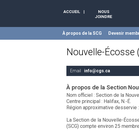
ACCUEIL
|
NOUS
JOINDRE
À propos de la SCG
Devenir memb
Nouvelle-Écosse (
Email
info@cgs.ca
À propos de la Section Nou
Nom officiel : Section de la Nouv
Centre principal : Halifax, N.-É.
Région approximative desservie 
La Section de la Nouvelle-Écoss
(SCG) compte environ 25 membre