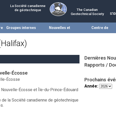
La Société canadienne
The Canadian
de géotechnique
S'I
Geotechnical Society
re
Groupes internes
Nouvelles et
Centre de
évènements
ressources
Halifax)
Dernières Nou
Rapports / D
velle-Écosse
elle-Écosse
Prochains év
Année:
: Nouvelle-Écosse et Île-du-Prince-Édouard
e de la Société canadienne de géotechnique
s.