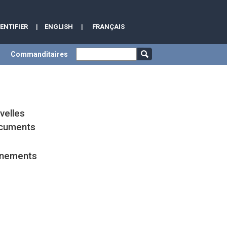
DENTIFIER
|
ENGLISH
|
FRANÇAIS
Commanditaires
velles
ocuments
énements